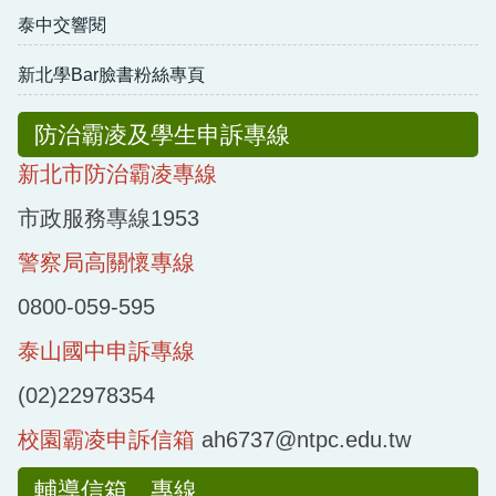
泰中交響閱
泰山國中圖書館
新北學Bar臉書粉絲專頁
數位融入課程表單填寫
防治霸凌及學生申訴專線
規章辦法
新北市防治霸凌專線
校園開放時間及場地租借收費標準
市政服務專線1953
警察局高關懷專線
0800-059-595
泰山國中申訴專
線
(02)22978354
校園霸凌申訴信箱
ah6737@ntpc.edu.tw
輔導信箱、專線