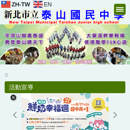
ZH-TW
EN
跳
到
主
要
內
容
區
:::
活動宣導