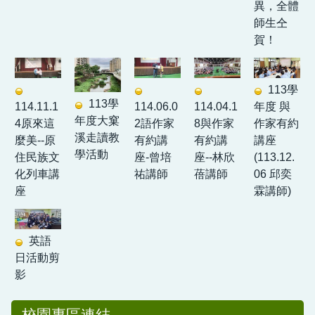
異，全體
師生仝
賀！
113學
113學
114.11.1
114.06.0
114.04.1
年度 與
年度大窠
4原來這
2語作家
8與作家
作家有約
溪走讀教
麼美--原
有約講
有約講
講座
學活動
住民族文
座-曾培
座--林欣
(113.12.
化列車講
祐講師
蓓講師
06 邱奕
座
霖講師)
英語
日活動剪
影
校園專區連結