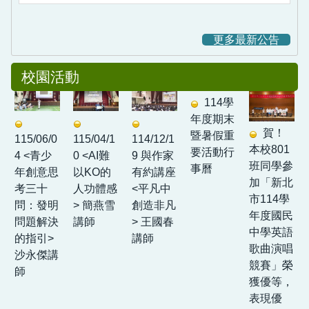
更多最新公告
校園活動
114學
年度期末
賀！
暨暑假重
115/06/0
115/04/1
114/12/1
本校801
要活動行
4 <青少
0 <AI難
9 與作家
班同學參
事曆
年創意思
以KO的
有約講座
加「新北
考三十
人功體感
<平凡中
市114學
問：發明
> 簡燕雪
創造非凡
年度國民
問題解決
講師
> 王國春
中學英語
的指引>
講師
歌曲演唱
沙永傑講
競賽」榮
師
獲優等，
表現優