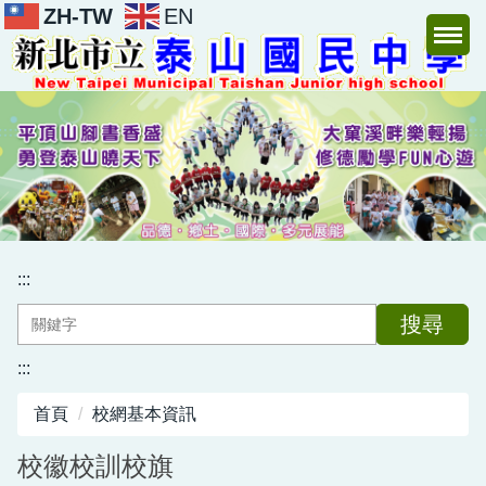
ZH-TW
EN
跳
到
主
要
內
容
區
:::
搜尋
:::
首頁
校網基本資訊
校徽校訓校旗