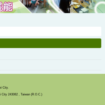
 City.
i City 243082 , Taiwan (R.O.C.)