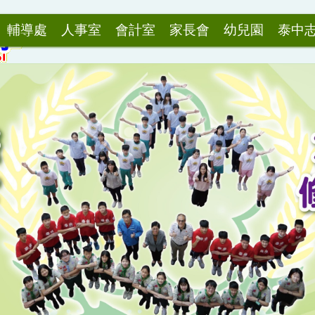
輔導處
人事室
會計室
家長會
幼兒園
泰中