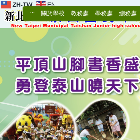
ZH-TW
EN
跳
到
:::
關於學校
教務處
學務處
總務處
主
要
內
容
區