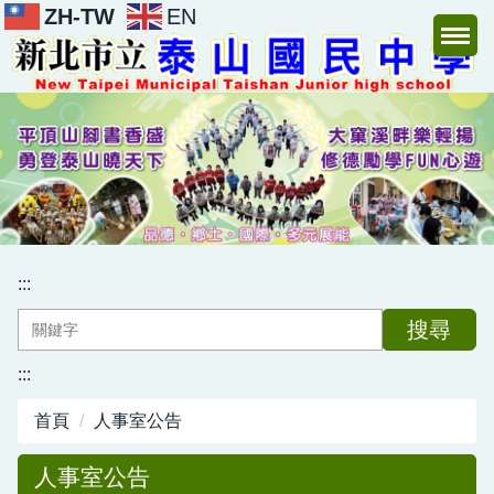
ZH-TW
EN
跳
到
主
要
內
容
區
:::
搜尋
:::
首頁
人事室公告
人事室公告