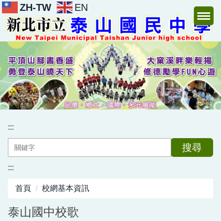
ZH-TW
EN
跳
到
主
要
內
容
區
:::
搜尋
:::
首頁
校網基本資訊
泰山國中校歌