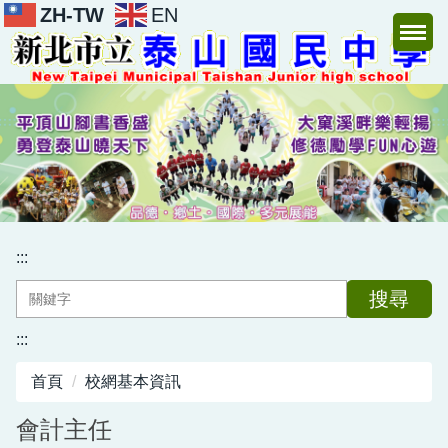
ZH-TW
EN
跳
到
主
要
內
容
區
:::
搜尋
:::
首頁
校網基本資訊
會計主任