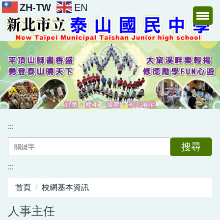
ZH-TW
EN
跳
到
主
要
內
容
區
:::
搜尋
:::
首頁
校網基本資訊
人事主任