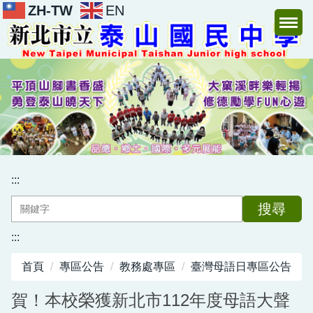
ZH-TW
EN
跳
到
主
要
內
容
區
:::
搜尋
:::
首頁
專區公告
教務處專區
臺灣母語日專區公告
賀！本校榮獲新北市112年度母語大聲