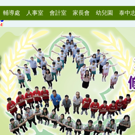
輔導處
人事室
會計室
家長會
幼兒園
泰中