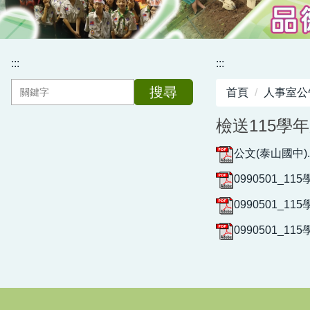
:::
:::
搜尋
首頁
人事室公
檢送115
公文(泰山國中).p
0990501_
0990501_
0990501_