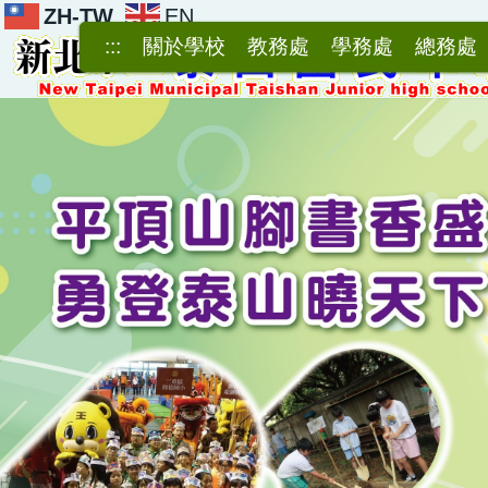
ZH-TW
EN
跳
到
:::
關於學校
教務處
學務處
總務處
主
要
內
容
區