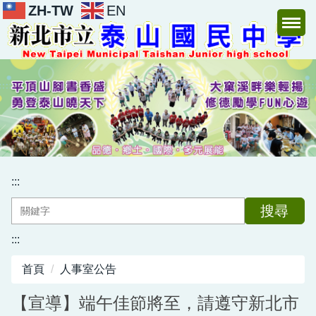
ZH-TW
EN
跳
到
主
要
內
容
區
:::
搜尋
:::
首頁
人事室公告
【宣導】端午佳節將至，請遵守新北市